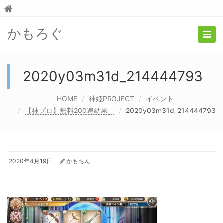
かもろぐ
Togg
navig
2020y03m31d_214444793
HOME
神姫PROJECT
イベント
【神プロ】無料200連結果！
2020y03m31d_214444793
2020年4月19日
かもちん