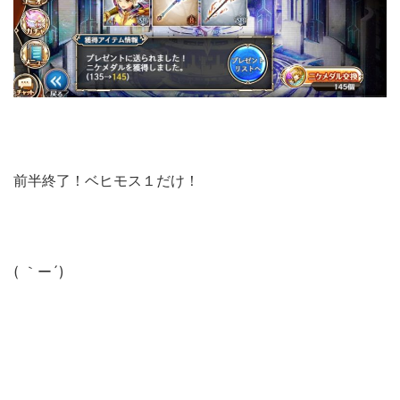
前半終了！ベヒモス１だけ！
( ｀ー´)