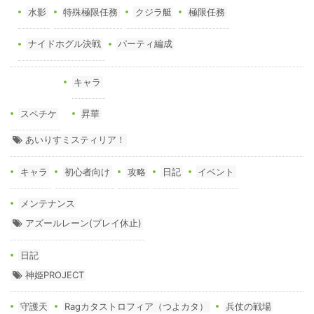
水影
特殊極限任務
クジラ艇
極限任務
ナイドホグル決戦
パーティ編成
キャラ
スペチケ
昇華
あいりすミスティリア！
キャラ
初心者向け
攻略
日記
イベント
メンテナンス
アズールレーン(プレイ休止)
日記
神姫PROJECT
守護天
Ragカタストロフィア（つよカタ）
兵仗の戦場