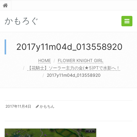
かもろぐ
Togg
navig
2017y11m04d_013558920
HOME
FLOWER KNIGHT GIRL
【花騎士】ソーラー主力の金(★5)PTで水影へ！
2017y11m04d_013558920
2017年11月4日
かもちん