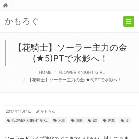
かもろぐ
Togg
navig
【花騎士】ソーラー主力の金
(★5)PTで水影へ！
HOME
FLOWER KNIGHT GIRL
【花騎士】ソーラー主力の金(★5)PTで水影へ！
2017年11月4日
かもちん
FLOWER KNIGHT GIRL
水影
攻略
EX
序章
金
ソーラードライブ強化でどこまでいけるか、試してみまし