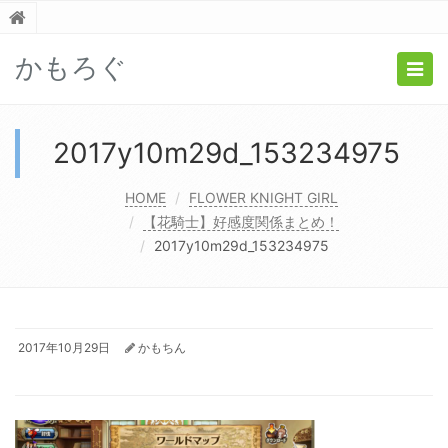
かもろぐ
Togg
navig
2017y10m29d_153234975
HOME
FLOWER KNIGHT GIRL
【花騎士】好感度関係まとめ！
2017y10m29d_153234975
2017年10月29日
かもちん