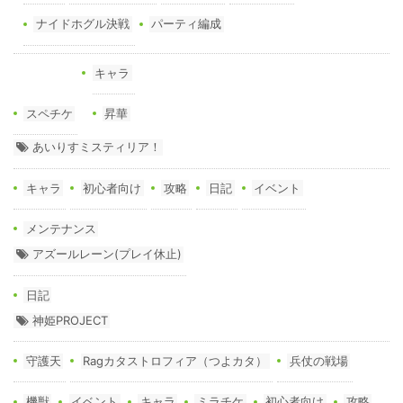
ナイドホグル決戦
パーティ編成
キャラ
スペチケ
昇華
あいりすミスティリア！
キャラ
初心者向け
攻略
日記
イベント
メンテナンス
アズールレーン(プレイ休止)
日記
神姫PROJECT
守護天
Ragカタストロフィア（つよカタ）
兵仗の戦場
機獣
イベント
キャラ
ミラチケ
初心者向け
攻略