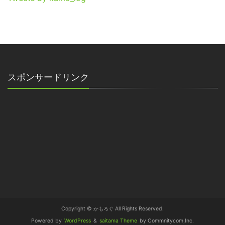
スポンサードリンク
Copyright © かもろぐ All Rights Reserved.
Powered by
WordPress
&
saitama Theme
by Commnitycom,Inc.