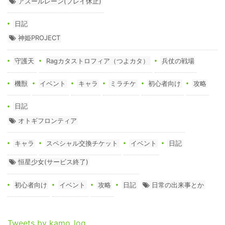
アズールレーン(プレイ休止)
日記
神姫PROJECT
守護天
Ragカタストロフィア（つよカタ）
兵仗の戦場
機獣
イベント
キャラ
ミラチケ
初心者向け
攻略
日記
オトギフロンティア
キャラ
スペシャル交換チケット
イベント
日記
恒星少女(サービス終了)
初心者向け
イベント
攻略
日記
日常の出来事とか
Tweets by kamo_log