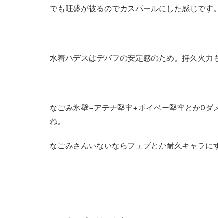
でも旺盛が被るのでカスパールにした感じです
水着ハデスはデバフの安定感のため。持久火力
なごみ氷壁+アテナ堅牢+ポイベー堅牢とか0ダ
ね。
なごみさんいないならフェブとか耐久キャラに