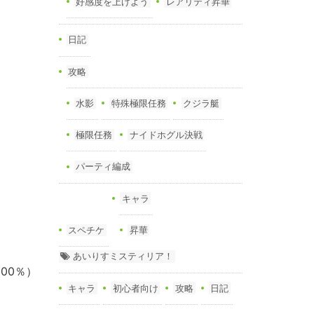
好感度を上げよう
レアリティ昇華
日記
攻略
水影
特殊極限任務
クジラ艇
極限任務
ナイドホグル決戦
パーティ編成
キャラ
スペチケ
昇華
あいりすミスティリア！
00％）
キャラ
初心者向け
攻略
日記