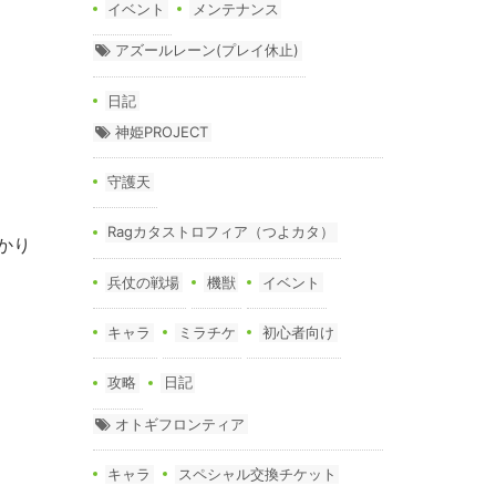
イベント
メンテナンス
アズールレーン(プレイ休止)
日記
神姫PROJECT
守護天
Ragカタストロフィア（つよカタ）
かり
兵仗の戦場
機獣
イベント
キャラ
ミラチケ
初心者向け
攻略
日記
オトギフロンティア
キャラ
スペシャル交換チケット