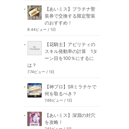
【あいミス】プラチナ聖
装券で交換する限定聖装
のおすすめ！
8.44ビュー / 1日
【花騎士】アビリティの
スキル発動率の計算 1タ
ーン目を100％にするに
は？
7.74ビュー / 1日
【神プロ】SRミラチケで
何を取るべき？
7.66ビュー / 1日
【あいミス】深淵の封穴
を攻略！
7.61ビュー / 1日