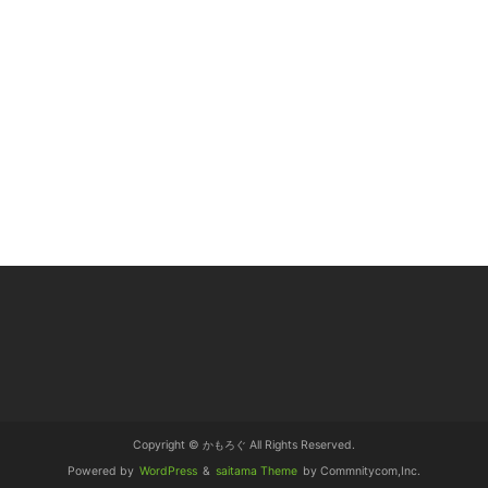
Copyright © かもろぐ All Rights Reserved.
Powered by
WordPress
&
saitama Theme
by Commnitycom,Inc.