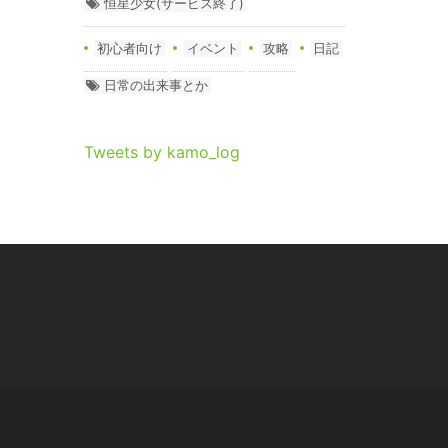
恒星少女(サービス終了)
初心者向け
イベント
攻略
日記
日常の出来事とか
Tweets by kamo_log