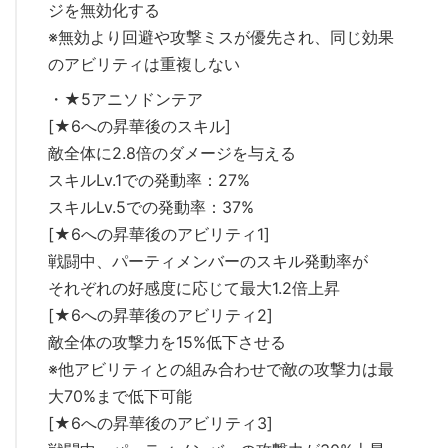
ジを無効化する
※無効より回避や攻撃ミスが優先され、同じ効果
のアビリティは重複しない
・★5アニソドンテア
[★6への昇華後のスキル]
敵全体に2.8倍のダメージを与える
スキルLv.1での発動率：27%
スキルLv.5での発動率：37%
[★6への昇華後のアビリティ1]
戦闘中、パーティメンバーのスキル発動率が
それぞれの好感度に応じて最大1.2倍上昇
[★6への昇華後のアビリティ2]
敵全体の攻撃力を15%低下させる
※他アビリティとの組み合わせで敵の攻撃力は最
大70%まで低下可能
[★6への昇華後のアビリティ3]