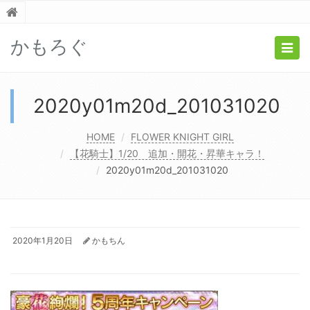
かもろぐ
Togg
navig
2020y01m20d_201031020
HOME
FLOWER KNIGHT GIRL
【花騎士】1/20 追加・開花・昇華キャラ！
2020y01m20d_201031020
2020年1月20日
かもちん