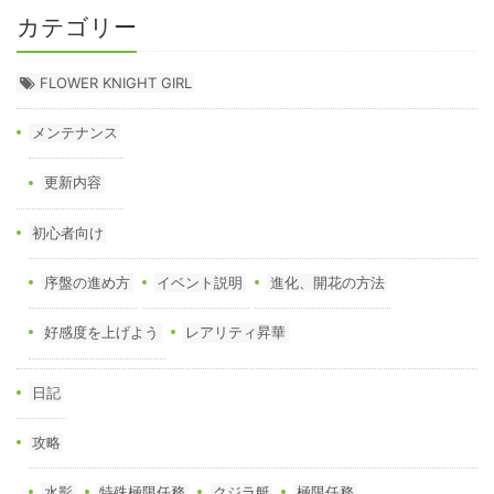
カテゴリー
FLOWER KNIGHT GIRL
メンテナンス
更新内容
初心者向け
序盤の進め方
イベント説明
進化、開花の方法
好感度を上げよう
レアリティ昇華
日記
攻略
水影
特殊極限任務
クジラ艇
極限任務