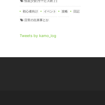
恒星少女(サービス終了)
初心者向け
イベント
攻略
日記
日常の出来事とか
Tweets by kamo_log