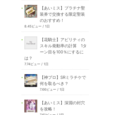
【あいミス】プラチナ聖
装券で交換する限定聖装
のおすすめ！
8.45ビュー / 1日
【花騎士】アビリティの
スキル発動率の計算 1タ
ーン目を100％にするに
は？
7.74ビュー / 1日
【神プロ】SRミラチケで
何を取るべき？
7.66ビュー / 1日
【あいミス】深淵の封穴
を攻略！
7.61ビュー / 1日