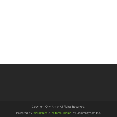
Copyright © かもろぐ All Rights Reserved.
Powered by
WordPress
&
saitama Theme
by Commnitycom,Inc.