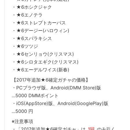
・★6ホシクジャク
・★6エノテラ
・★6ストレプトカーパス
・★6デージー(ハロウィン)
・★6スパラキシス
・★6ツツジ
・★6センリョウ(クリスマス)
・★6シロタエギク(クリスマス)
・★6エーデルワイス(新春)
【2017年追加★6確定ガチャの価格】
・PCブラウザ版、Android(DMM Store)版
…5000 DMMポイント
・iOS(AppStore)版、Android(GooglePlay)版
…5000 円
※注意事項
・「2017年追加★6確定ガチャ」は
1回
のみ引く