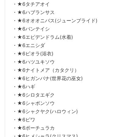
・★6タチアオイ
・★6ハブランサス
・★6オオオニバス(ジューンブライド)
・★6バンテイシ
・★6エピデンドラム(水着)
・★6エニシダ
・★6ビオラ(浴衣)
・★6ハツユキソウ
・★6ナイトメア（カタクリ）
・★6ヒガンバナ(世界花の巫女)
・★6ハギ
・★6シロタエギク
・★6シャボンソウ
・★6シャクヤク(ハロウィン)
・★6ビワ
・★6ポーチュラカ
・★6ヒメシャラ(クリスマス)