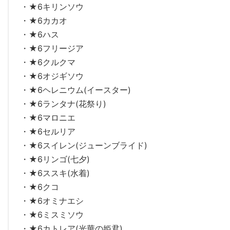
・★6キリンソウ
・★6カカオ
・★6ハス
・★6フリージア
・★6クルクマ
・★6オジギソウ
・★6ヘレニウム(イースター)
・★6ランタナ(花祭り)
・★6マロニエ
・★6セルリア
・★6スイレン(ジューンブライド)
・★6リンゴ(七夕)
・★6ススキ(水着)
・★6クコ
・★6オミナエシ
・★6ミスミソウ
・★6カトレア(光華の姫君)