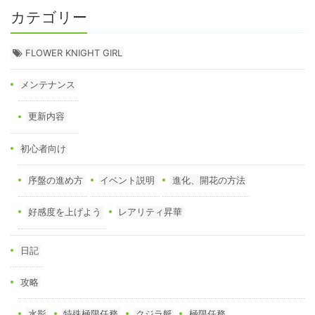
カテゴリー
FLOWER KNIGHT GIRL
メンテナンス
更新内容
初心者向け
序盤の進め方
イベント説明
進化、開花の方法
好感度を上げよう
レアリティ昇華
日記
攻略
水影
特殊極限任務
クジラ艇
極限任務