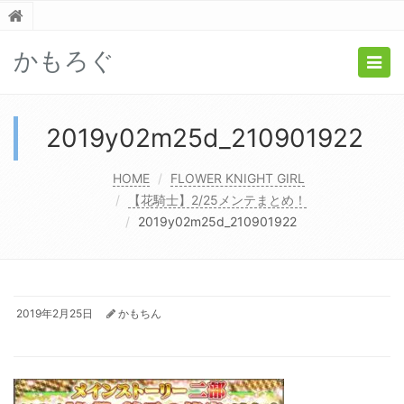
かもろぐ
Togg
navig
2019y02m25d_210901922
HOME
FLOWER KNIGHT GIRL
【花騎士】2/25メンテまとめ！
2019y02m25d_210901922
2019年2月25日
かもちん