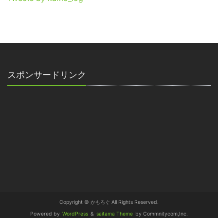
スポンサードリンク
Copyright © かもろぐ All Rights Reserved.
Powered by
WordPress
&
saitama Theme
by Commnitycom,Inc.