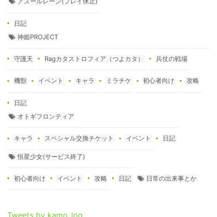
アズールレーン(プレイ休止)
日記
神姫PROJECT
守護天
Ragカタストロフィア（つよカタ）
兵仗の戦場
機獣
イベント
キャラ
ミラチケ
初心者向け
攻略
日記
オトギフロンティア
キャラ
スペシャル交換チケット
イベント
日記
恒星少女(サービス終了)
初心者向け
イベント
攻略
日記
日常の出来事とか
Tweets by kamo_log