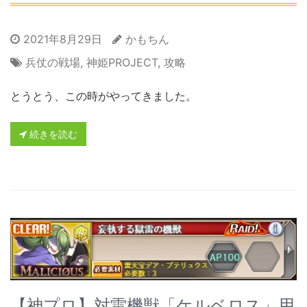
2021年8月29日
かもちん
兵仗の戦場
,
神姫PROJECT
,
攻略
とうとう、この時がやってきました。
続きを読む
【神プロ】対雷機獣「ケルベロス」用