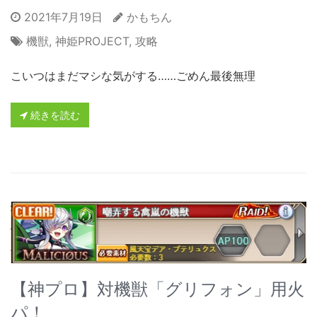
2021年7月19日
かもちん
機獣
,
神姫PROJECT
,
攻略
こいつはまだマシな気がする……ごめん最後無理
続きを読む
【神プロ】対機獣「グリフォン」用火
パ！