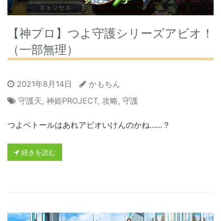
【神プロ】つよ守護シリーズアビオ！
（一部無理）
2021年8月14日
かもちん
守護天
,
神姫PROJECT
,
攻略
,
守護
つよベトールはあれアビオいけんのかね……？
続きを読む