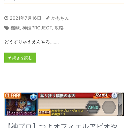
2021年7月16日
かもちん
機獣
,
神姫PROJECT
,
攻略
どうすりゃええんやろ……。
続きを読む
【神プロ】つよオフィエルアビオや