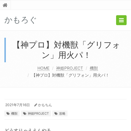
かもろぐ
Togg
navig
【神プロ】対機獣「グリフォ
ン」用火パ！
HOME
神姫PROJECT
機獣
【神プロ】対機獣「グリフォン」用火パ！
2021年7月16日
かもちん
機獣
神姫PROJECT
攻略
どうすりゃええんやろ……。