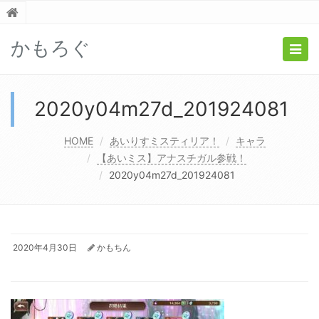
かもろぐ
Togg
navig
2020y04m27d_201924081
HOME
あいりすミスティリア！
キャラ
【あいミス】アナスチガル参戦！
2020y04m27d_201924081
2020年4月30日
かもちん