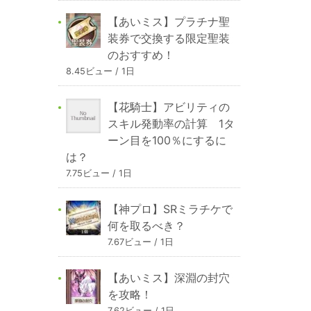
【あいミス】プラチナ聖
装券で交換する限定聖装
のおすすめ！
8.45ビュー / 1日
【花騎士】アビリティの
スキル発動率の計算 1タ
ーン目を100％にするに
は？
7.75ビュー / 1日
【神プロ】SRミラチケで
何を取るべき？
7.67ビュー / 1日
【あいミス】深淵の封穴
を攻略！
7.62ビュー / 1日