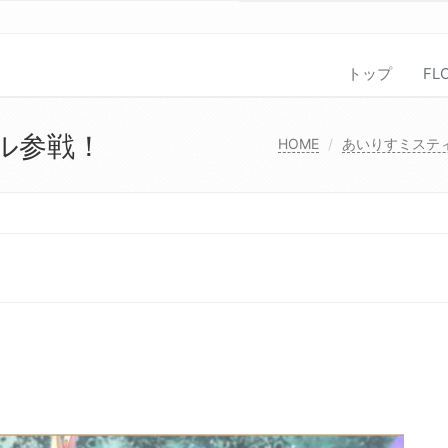
トップ
FL
ル参戦！
HOME
あいりすミステ