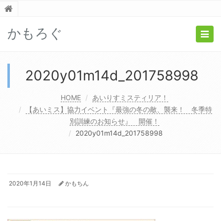
かもろぐ
Togg
navig
2020y01m14d_201758998
HOME
あいりすミスティリア！
【あいミス】協力イベント『最強の冬の敵、襲来！ 冬季特
別訓練のお知らせ』 開催！
2020y01m14d_201758998
2020年1月14日
かもちん