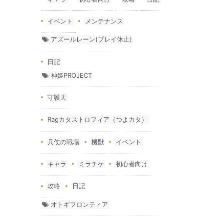
イベント
メンテナンス
アズールレーン(プレイ休止)
日記
神姫PROJECT
守護天
Ragカタストロフィア（つよカタ）
兵仗の戦場
機獣
イベント
キャラ
ミラチケ
初心者向け
攻略
日記
オトギフロンティア