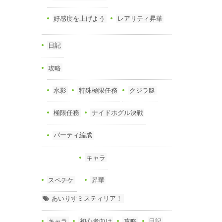
好感度を上げよう
レアリティ昇華
日記
攻略
水影
特殊極限任務
クジラ艇
極限任務
ナイドホグル決戦
パーティ編成
キャラ
スペチケ
昇華
あいりすミスティリア！
キャラ
初心者向け
攻略
日記