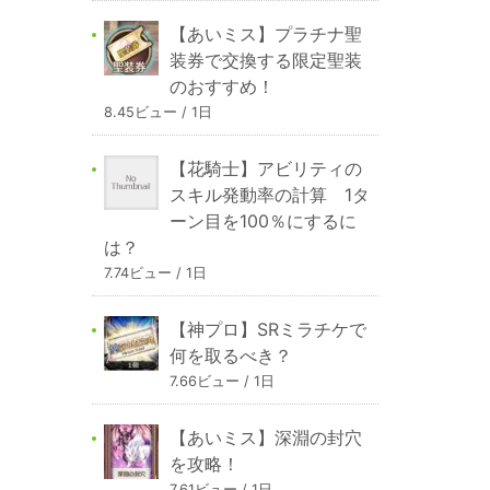
【あいミス】プラチナ聖
装券で交換する限定聖装
のおすすめ！
8.45ビュー / 1日
【花騎士】アビリティの
スキル発動率の計算 1タ
ーン目を100％にするに
は？
7.74ビュー / 1日
【神プロ】SRミラチケで
何を取るべき？
7.66ビュー / 1日
【あいミス】深淵の封穴
を攻略！
7.61ビュー / 1日