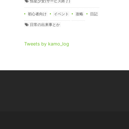
恒星少女(サービス終了)
初心者向け
イベント
攻略
日記
日常の出来事とか
Tweets by kamo_log