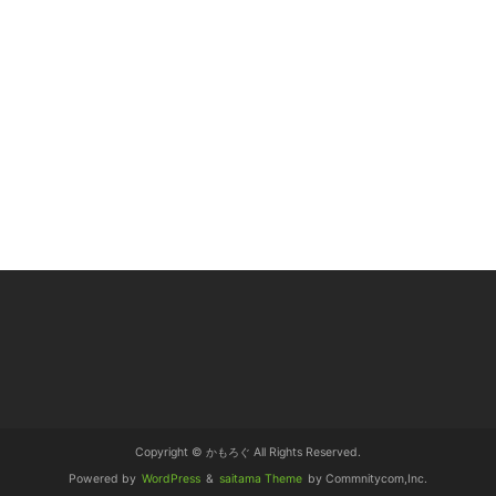
Copyright © かもろぐ All Rights Reserved.
Powered by
WordPress
&
saitama Theme
by Commnitycom,Inc.