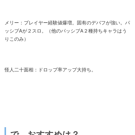
メリー：プレイヤー経験値爆増。固有のデバフが強い。パ
ッシブAが２スロ。（他のパッシブA２種持ちキャラはう
りこのみ）
怪人二十面相：ドロップ率アップ大持ち。
で、おすすめは？