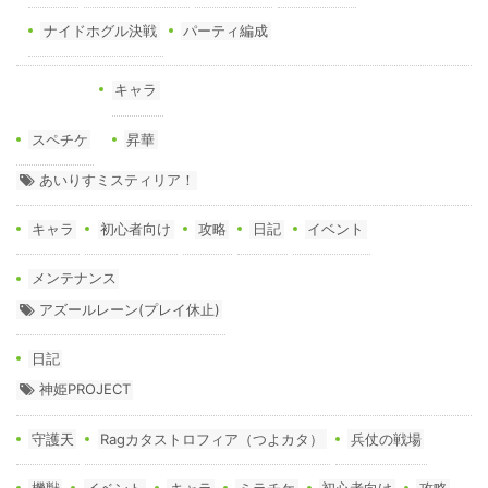
ナイドホグル決戦
パーティ編成
キャラ
スペチケ
昇華
あいりすミスティリア！
キャラ
初心者向け
攻略
日記
イベント
メンテナンス
アズールレーン(プレイ休止)
日記
神姫PROJECT
守護天
Ragカタストロフィア（つよカタ）
兵仗の戦場
機獣
イベント
キャラ
ミラチケ
初心者向け
攻略