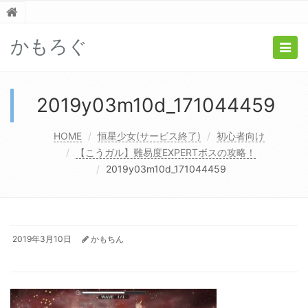
かもろぐ
Togg
navig
2019y03m10d_171044459
HOME
恒星少女(サービス終了)
初心者向け
【こうガル】難易度EXPERTボスの攻略！
2019y03m10d_171044459
2019年3月10日
かもちん