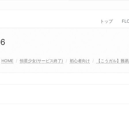
トップ
FL
76
HOME
恒星少女(サービス終了)
初心者向け
【こうガル】難易度