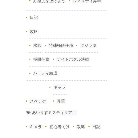
好感度を上げよう
レアリティ昇華
日記
攻略
水影
特殊極限任務
クジラ艇
極限任務
ナイドホグル決戦
パーティ編成
キャラ
スペチケ
昇華
あいりすミスティリア！
キャラ
初心者向け
攻略
日記