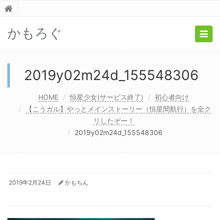
かもろぐ
Togg
navig
2019y02m24d_155548306
HOME
恒星少女(サービス終了)
初心者向け
【こうガル】やっとメインストーリー（恒星間航行）を全ク
リしたぞー！
2019y02m24d_155548306
2019年2月24日
かもちん