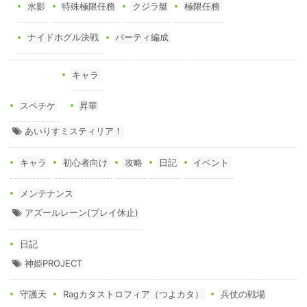
水影
特殊極限任務
クジラ艇
極限任務
ナイドホグル決戦
パーティ編成
キャラ
スペチケ
昇華
あいりすミスティリア！
キャラ
初心者向け
攻略
日記
イベント
メンテナンス
アズールレーン(プレイ休止)
日記
神姫PROJECT
守護天
Ragカタストロフィア（つよカタ）
兵仗の戦場