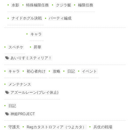
水影
特殊極限任務
クジラ艇
極限任務
ナイドホグル決戦
パーティ編成
キャラ
スペチケ
昇華
あいりすミスティリア！
キャラ
初心者向け
攻略
日記
イベント
メンテナンス
アズールレーン(プレイ休止)
日記
神姫PROJECT
守護天
Ragカタストロフィア（つよカタ）
兵仗の戦場