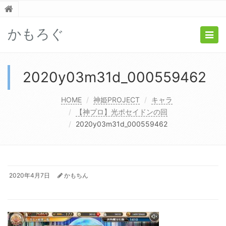
かもろぐ
Togg
navig
2020y03m31d_000559462
HOME
神姫PROJECT
キャラ
【神プロ】光ポセイドンの回
2020y03m31d_000559462
2020年4月7日
かもちん