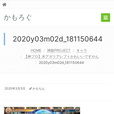
かもろぐ
Togg
navig
2020y03m02d_181150644
HOME
神姫PROJECT
キャラ
【神プロ】水アガリアレプトかわいいですやん
2020y03m02d_181150644
2020年3月3日
かもちん