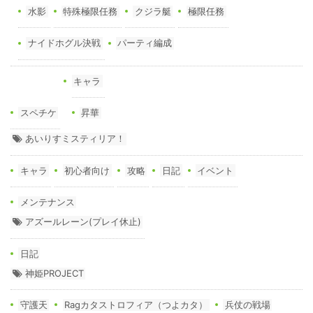
水影
特殊極限任務
クジラ艇
極限任務
ナイドホグル決戦
パーティ編成
キャラ
スペチケ
昇華
あいりすミスティリア！
キャラ
初心者向け
攻略
日記
イベント
メンテナンス
アズールレーン(プレイ休止)
日記
神姫PROJECT
守護天
Ragカタストロフィア（つよカタ）
兵仗の戦場