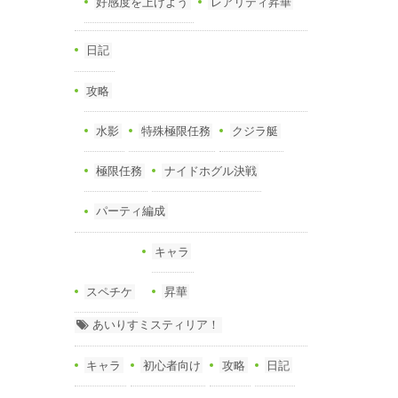
好感度を上げよう
レアリティ昇華
日記
攻略
水影
特殊極限任務
クジラ艇
極限任務
ナイドホグル決戦
パーティ編成
キャラ
スペチケ
昇華
あいりすミスティリア！
キャラ
初心者向け
攻略
日記