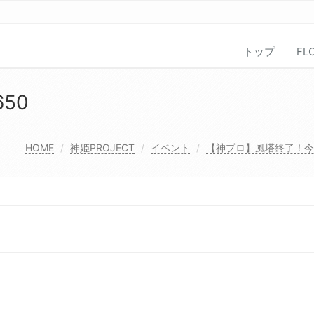
トップ
FL
650
HOME
神姫PROJECT
イベント
【神プロ】風塔終了！今