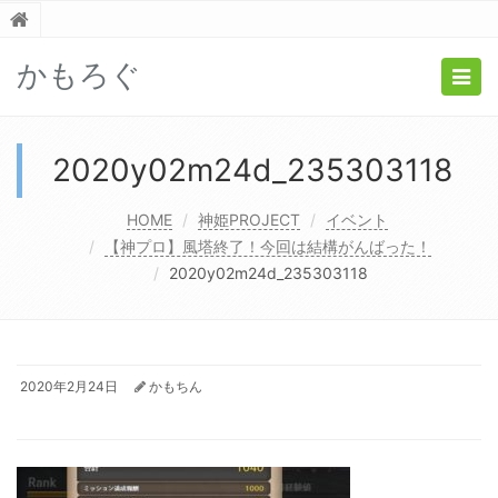
かもろぐ
Togg
navig
2020y02m24d_235303118
HOME
神姫PROJECT
イベント
【神プロ】風塔終了！今回は結構がんばった！
2020y02m24d_235303118
2020年2月24日
かもちん