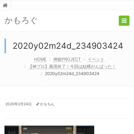
かもろぐ
Togg
navig
2020y02m24d_234903424
HOME
神姫PROJECT
イベント
【神プロ】風塔終了！今回は結構がんばった！
2020y02m24d_234903424
2020年2月24日
かもちん