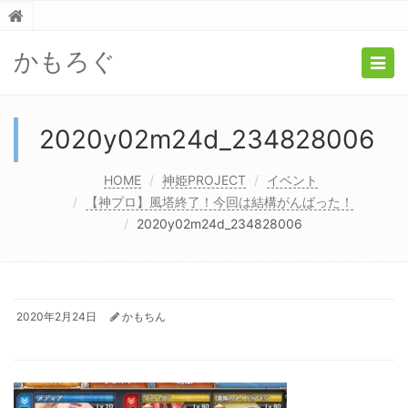
かもろぐ
Togg
navig
2020y02m24d_234828006
HOME
神姫PROJECT
イベント
【神プロ】風塔終了！今回は結構がんばった！
2020y02m24d_234828006
2020年2月24日
かもちん