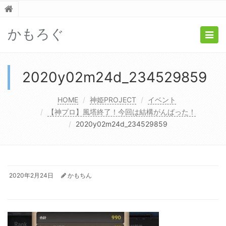
かもろぐ
Togg
navig
2020y02m24d_234529859
HOME
神姫PROJECT
イベント
【神プロ】風塔終了！今回は結構がんばった！
2020y02m24d_234529859
2020年2月24日
かもちん