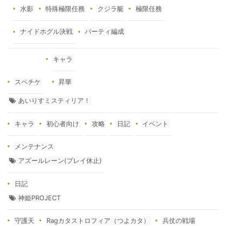
水影
特殊極限任務
クジラ艇
極限任務
ナイドホグル決戦
パーティ編成
キャラ
スペチケ
昇華
あいりすミスティリア！
キャラ
初心者向け
攻略
日記
イベント
メンテナンス
アズールレーン(プレイ休止)
日記
神姫PROJECT
守護天
Ragカタストロフィア（つよカタ）
兵仗の戦場