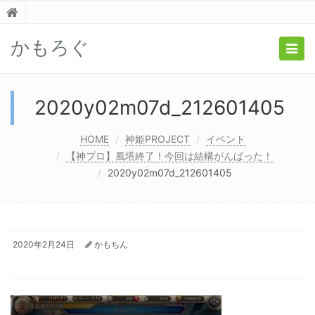
かもろぐ
Togg
navig
2020y02m07d_212601405
HOME
神姫PROJECT
イベント
【神プロ】風塔終了！今回は結構がんばった！
2020y02m07d_212601405
2020年2月24日
かもちん