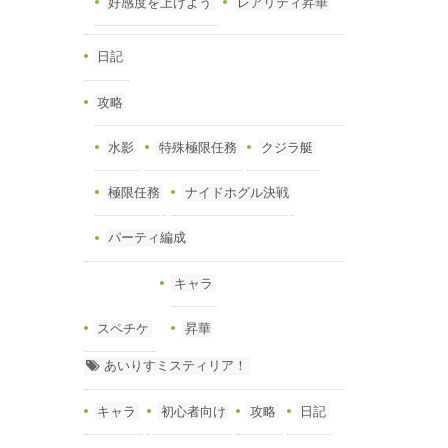
好感度を上げよう
レアリティ昇華
日記
攻略
水影
特殊極限任務
クジラ艇
極限任務
ナイドホグル決戦
パーティ編成
キャラ
スペチケ
昇華
あいりすミスティリア！
キャラ
初心者向け
攻略
日記