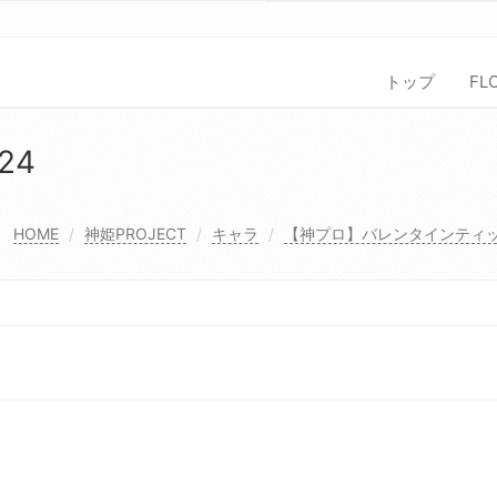
トップ
FL
24
HOME
神姫PROJECT
キャラ
【神プロ】バレンタインティ