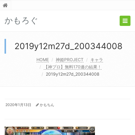
かもろぐ
Togg
navig
2019y12m27d_200344008
HOME
神姫PROJECT
キャラ
【神プロ】無料170連の結果！
2019y12m27d_200344008
2020年1月13日
かもちん