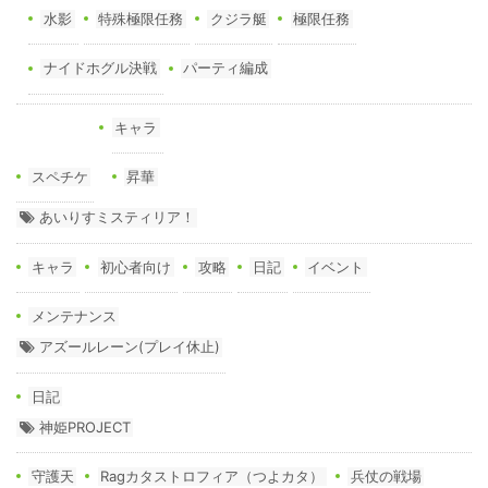
水影
特殊極限任務
クジラ艇
極限任務
ナイドホグル決戦
パーティ編成
キャラ
スペチケ
昇華
あいりすミスティリア！
キャラ
初心者向け
攻略
日記
イベント
メンテナンス
アズールレーン(プレイ休止)
日記
神姫PROJECT
守護天
Ragカタストロフィア（つよカタ）
兵仗の戦場