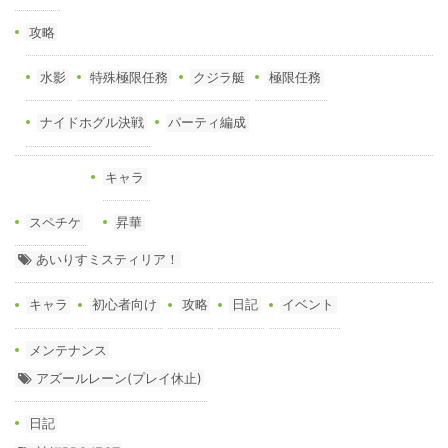
攻略
水影
特殊極限任務
クジラ艇
極限任務
ナイドホグル決戦
パーティ編成
キャラ
スペチケ
昇華
あいりすミスティリア！
キャラ
初心者向け
攻略
日記
イベント
メンテナンス
アズールレーン(プレイ休止)
日記