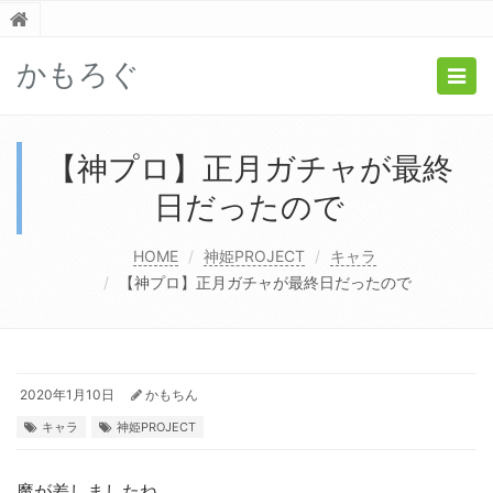
かもろぐ
Togg
navig
【神プロ】正月ガチャが最終
日だったので
HOME
神姫PROJECT
キャラ
【神プロ】正月ガチャが最終日だったので
2020年1月10日
かもちん
キャラ
神姫PROJECT
魔が差しましたね。