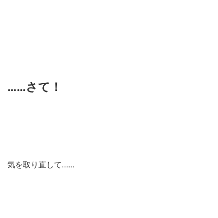
……さて！
気を取り直して……