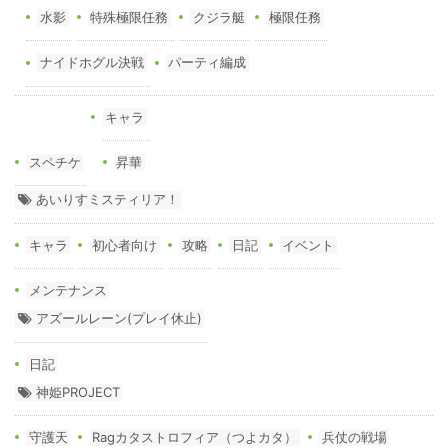
水影
特殊極限任務
クジラ艇
極限任務
ナイドホグル決戦
パーティ編成
キャラ
スペチケ
昇華
あいりすミスティリア！
キャラ
初心者向け
攻略
日記
イベント
メンテナンス
アズールレーン(プレイ休止)
日記
神姫PROJECT
守護天
Ragカタストロフィア（つよカタ）
兵仗の戦場