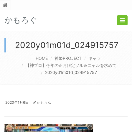
かもろぐ
Togg
navig
2020y01m01d_024915757
HOME
神姫PROJECT
キャラ
【神プロ】今年の正月限定ソル＆ニャルを求めて
2020y01m01d_024915757
2020年1月6日
かもちん