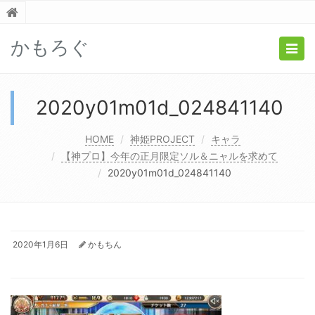
かもろぐ
Togg
navig
2020y01m01d_024841140
HOME
神姫PROJECT
キャラ
【神プロ】今年の正月限定ソル＆ニャルを求めて
2020y01m01d_024841140
2020年1月6日
かもちん