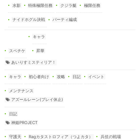
水影
特殊極限任務
クジラ艇
極限任務
ナイドホグル決戦
パーティ編成
キャラ
スペチケ
昇華
あいりすミスティリア！
キャラ
初心者向け
攻略
日記
イベント
メンテナンス
アズールレーン(プレイ休止)
日記
神姫PROJECT
守護天
Ragカタストロフィア（つよカタ）
兵仗の戦場