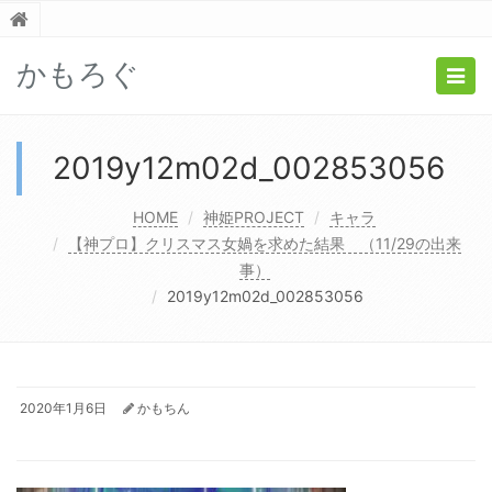
かもろぐ
Togg
navig
2019y12m02d_002853056
HOME
神姫PROJECT
キャラ
【神プロ】クリスマス女媧を求めた結果 （11/29の出来
事）
2019y12m02d_002853056
2020年1月6日
かもちん