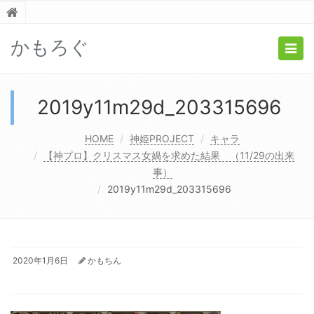
かもろぐ
Togg
navig
2019y11m29d_203315696
HOME
神姫PROJECT
キャラ
【神プロ】クリスマス女媧を求めた結果 （11/29の出来
事）
2019y11m29d_203315696
2020年1月6日
かもちん