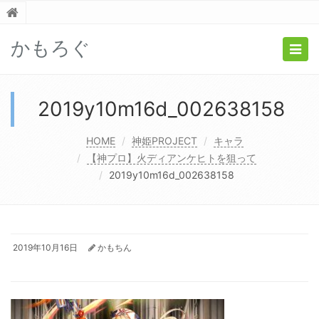
かもろぐ
Togg
navig
2019y10m16d_002638158
HOME
神姫PROJECT
キャラ
【神プロ】火ディアンケヒトを狙って
2019y10m16d_002638158
2019年10月16日
かもちん