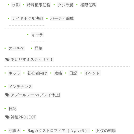
水影
特殊極限任務
クジラ艇
極限任務
ナイドホグル決戦
パーティ編成
キャラ
スペチケ
昇華
あいりすミスティリア！
キャラ
初心者向け
攻略
日記
イベント
メンテナンス
アズールレーン(プレイ休止)
日記
神姫PROJECT
守護天
Ragカタストロフィア（つよカタ）
兵仗の戦場