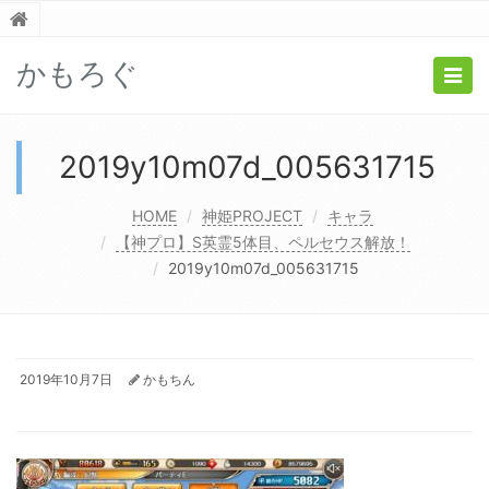
かもろぐ
Togg
navig
2019y10m07d_005631715
HOME
神姫PROJECT
キャラ
【神プロ】S英霊5体目、ペルセウス解放！
2019y10m07d_005631715
2019年10月7日
かもちん