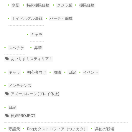
水影
特殊極限任務
クジラ艇
極限任務
ナイドホグル決戦
パーティ編成
キャラ
スペチケ
昇華
あいりすミスティリア！
キャラ
初心者向け
攻略
日記
イベント
メンテナンス
アズールレーン(プレイ休止)
日記
神姫PROJECT
守護天
Ragカタストロフィア（つよカタ）
兵仗の戦場