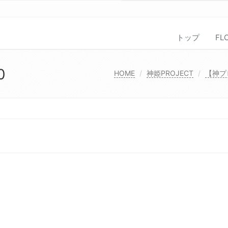
トップ
FL
0
HOME
神姫PROJECT
【神プ