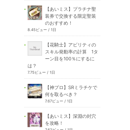
【あいミス】プラチナ聖
装券で交換する限定聖装
のおすすめ！
8.45ビュー / 1日
【花騎士】アビリティの
スキル発動率の計算 1タ
ーン目を100％にするに
は？
7.75ビュー / 1日
【神プロ】SRミラチケで
何を取るべき？
7.67ビュー / 1日
【あいミス】深淵の封穴
を攻略！
7.62ビュー / 1日