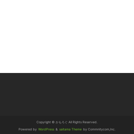
Copyright © かもろぐ All Rights Reserved.
Powered by
WordPress
&
saitama Theme
by Commnitycom,Inc.