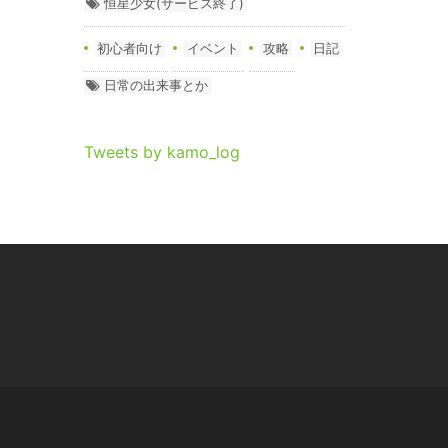
恒星少女(サービス終了)
初心者向け
イベント
攻略
日記
日常の出来事とか
Tweets by kamo_log