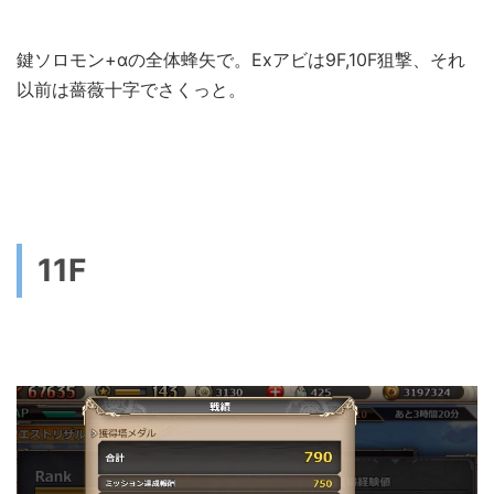
鍵ソロモン+αの全体蜂矢で。Exアビは9F,10F狙撃、それ
以前は薔薇十字でさくっと。
11F