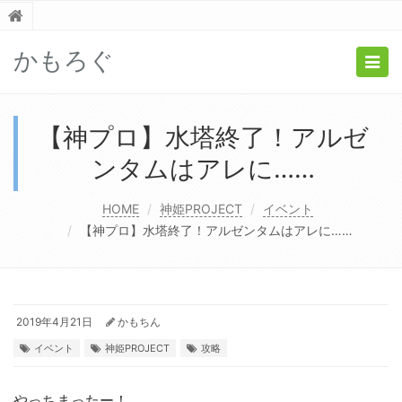
かもろぐ
Togg
navig
【神プロ】水塔終了！アルゼ
ンタムはアレに……
HOME
神姫PROJECT
イベント
【神プロ】水塔終了！アルゼンタムはアレに……
2019年4月21日
かもちん
イベント
神姫PROJECT
攻略
やっちまったー！