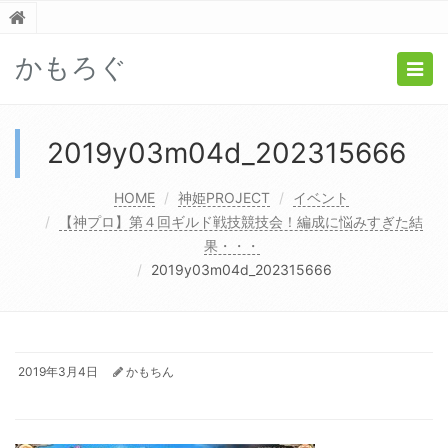
かもろぐ
Togg
navig
2019y03m04d_202315666
HOME
神姫PROJECT
イベント
【神プロ】第４回ギルド戦技競技会！編成に悩みすぎた結
果・・・
2019y03m04d_202315666
2019年3月4日
かもちん