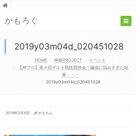
かもろぐ
Togg
navig
2019y03m04d_020451028
HOME
神姫PROJECT
イベント
【神プロ】第４回ギルド戦技競技会！編成に悩みすぎた結
果・・・
2019y03m04d_020451028
2019年3月4日
かもちん