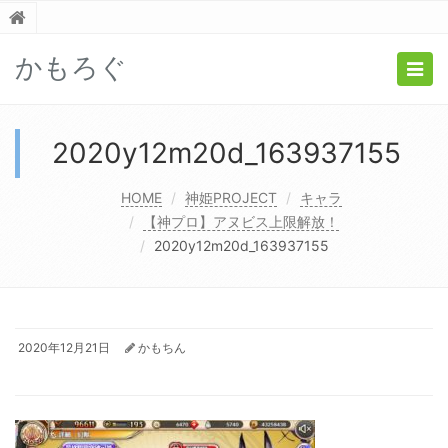
かもろぐ
Togg
navig
2020y12m20d_163937155
HOME
神姫PROJECT
キャラ
【神プロ】アヌビス上限解放！
2020y12m20d_163937155
2020年12月21日
かもちん