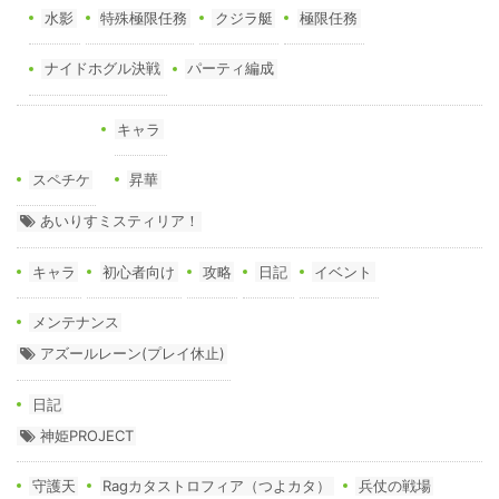
水影
特殊極限任務
クジラ艇
極限任務
ナイドホグル決戦
パーティ編成
キャラ
スペチケ
昇華
あいりすミスティリア！
キャラ
初心者向け
攻略
日記
イベント
メンテナンス
アズールレーン(プレイ休止)
日記
神姫PROJECT
守護天
Ragカタストロフィア（つよカタ）
兵仗の戦場