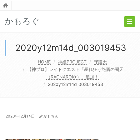
かもろぐ
Togg
navig
2020y12m14d_003019453
HOME
神姫PROJECT
守護天
【神プロ】レイドクエスト「暴れ狂う艶麗の闇天
（RAGNAROK+）」追加！
2020y12m14d_003019453
2020年12月14日
かもちん