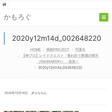
かもろぐ
Togg
navig
2020y12m14d_002648220
HOME
神姫PROJECT
守護天
【神プロ】レイドクエスト「暴れ狂う艶麗の闇天
（RAGNAROK+）」追加！
2020y12m14d_002648220
2020年12月14日
かもちん