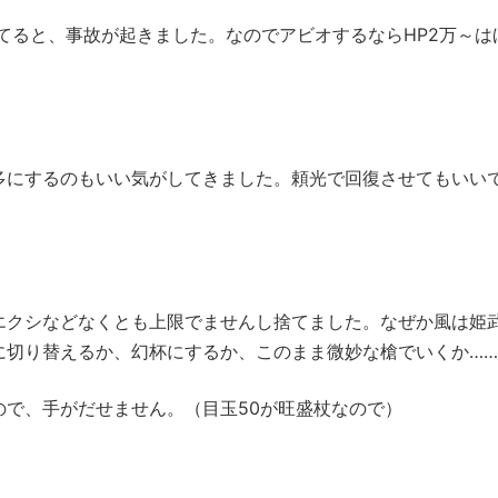
してると、事故が起きました。なのでアビオするならHP2万～は
多にするのもいい気がしてきました。頼光で回復させてもいい
エクシなどなくとも上限でませんし捨てました。なぜか風は姫
に切り替えるか、幻杯にするか、このまま微妙な槍でいくか…
ので、手がだせません。（目玉50が旺盛杖なので）