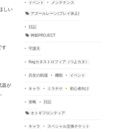
イベント
メンテナンス
ほしい
アズールレーン(プレイ休止)
日記
神姫PROJECT
です
守護天
Ragカタストロフィア（つよカタ）
兵仗の戦場
機獣
イベント
武器が
キャラ
ミラチケ
初心者向け
…。
攻略
日記
オトギフロンティア
キャラ
スペシャル交換チケット