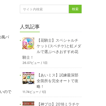
人気記事
の風パ
【花騎士】スペシャルチ
ケット(スペチケ)と虹メダ
ルで選ぶべきおすすめ花
騎士！
26.07ビュー / 1日
【あいミス】試練最深部
全箇所を完全オートで攻
略！
ないので
11.74ビュー / 1日
【神プロ】2018ミラチケ