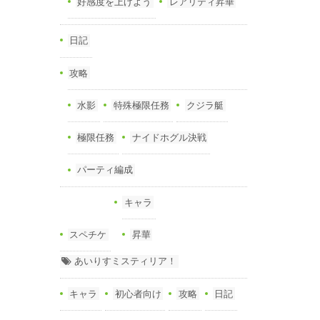
好感度を上げよう
レアリティ昇華
日記
攻略
水影
特殊極限任務
クジラ艇
極限任務
ナイドホグル決戦
パーティ編成
キャラ
スペチケ
昇華
あいりすミスティリア！
キャラ
初心者向け
攻略
日記