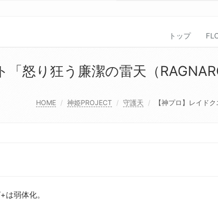
トップ
FL
「怒り狂う廉潔の雷天（RAGNAR
HOME
神姫PROJECT
守護天
【神プロ】レイドクエ
+は弱体化。