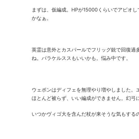
まずは、仮編成。HPが15000くらいでアビオ
かなぁ。
英霊は意外とカスパールでフリッグ銃で回復過
ね。パラケルススもいいかも。悩み中です。
ウェポンはディフェを無理やり増やしました。
ほとんど被らず、いい編成ができません。幻弓
いつかヴィゴ大を含んだ杖が来そうな気もする