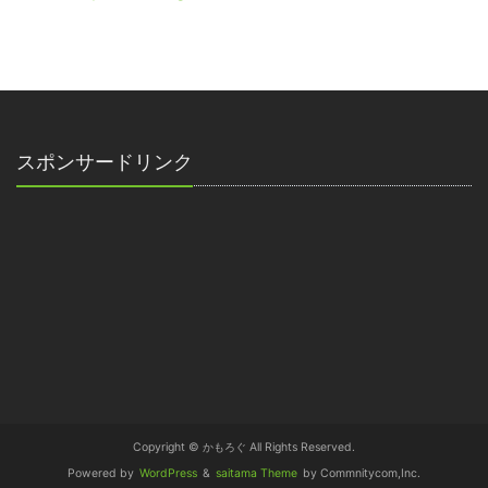
スポンサードリンク
Copyright © かもろぐ All Rights Reserved.
Powered by
WordPress
&
saitama Theme
by Commnitycom,Inc.