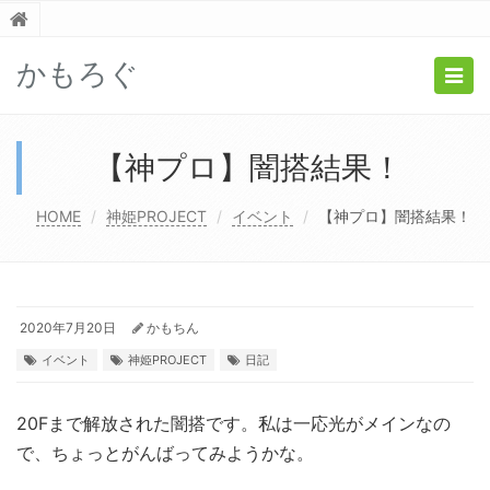
かもろぐ
Togg
navig
【神プロ】闇搭結果！
HOME
神姫PROJECT
イベント
【神プロ】闇搭結果！
2020年7月20日
かもちん
イベント
神姫PROJECT
日記
20Fまで解放された闇搭です。私は一応光がメインなの
で、ちょっとがんばってみようかな。